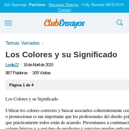
Job Openings:
Part-time
-
Non-exec Director
- Fully Remote UK/EU/CH -
Contact
Ensayos y trabajos
Temas Variados
Los Colores y su Significado
Registrarse
Leslie22
16 de Abril de 2015
Iniciar sesión
887 Palabras
305 Visitas
Contáctenos
Página 1 de 4
Los Colores y su Significado
Utilizar los colores correctos y buscar asociarlos coherentemente c
o promocionar es tan importante que los profesionales del diseño gr
que prácticamente todos están de acuerdo. Presentamos a continuació
colores básicos y a qué tipo de productos y servicios pueden aplicar