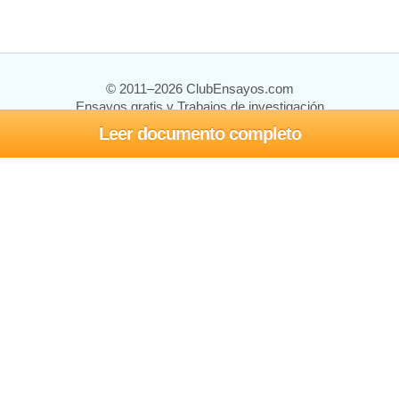
© 2011–2026 ClubEnsayos.com
Ensayos gratis y Trabajos de investigación
Leer documento completo
Ensayos y trabajos
Registrarse
Iniciar sesión
Ayuda
Contáctenos
Mapa del sitio
Política de privacidad
Términos de servicio