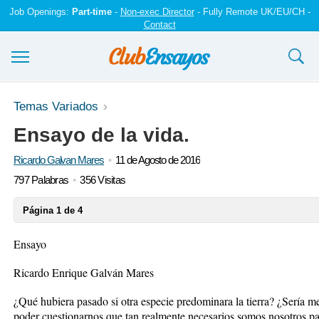
Job Openings:
Part-time
-
Non-exec Director
- Fully Remote UK/EU/CH -
Contact
Ensayos y trabajos
Temas Variados
Ensayo de la vida.
Registrarse
Ricardo Galvan Mares
11 de Agosto de 2016
Iniciar sesión
797 Palabras
356 Visitas
Contáctenos
Página 1 de 4
Ensayo
Ricardo Enrique Galván Mares
¿Qué hubiera pasado si otra especie predominara la tierra? ¿Sería m
poder cuestionarnos que tan realmente necesarios somos nosotros par