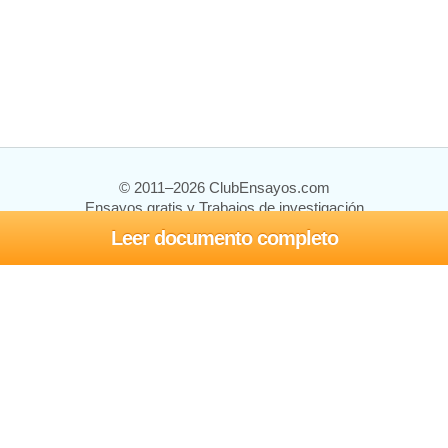
© 2011–2026 ClubEnsayos.com
Ensayos gratis y Trabajos de investigación
Leer documento completo
Ensayos y trabajos
Registrarse
Iniciar sesión
Ayuda
Contáctenos
Mapa del sitio