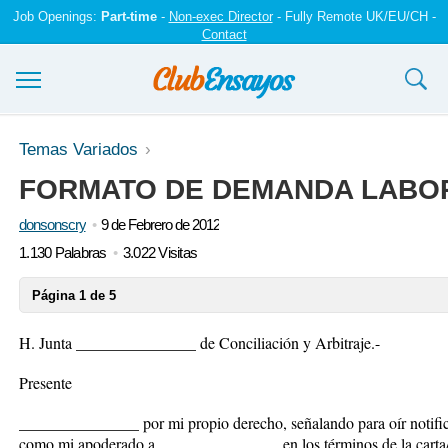
Job Openings:
Part-time
-
Non-exec Director
- Fully Remote UK/EU/CH -
Contact
Ensayos y trabajos
Temas Variados
FORMATO DE DEMANDA LABO
Registrarse
donsonscry
9 de Febrero de 2012
Iniciar sesión
1.130 Palabras
3.022 Visitas
Contáctenos
Página 1 de 5
H. Junta _______________ de Conciliación y Arbitraje.-
Presente
_______________ por mi propio derecho, señalando para oír noti
como mi apoderado a _______________ en los términos de la carta/