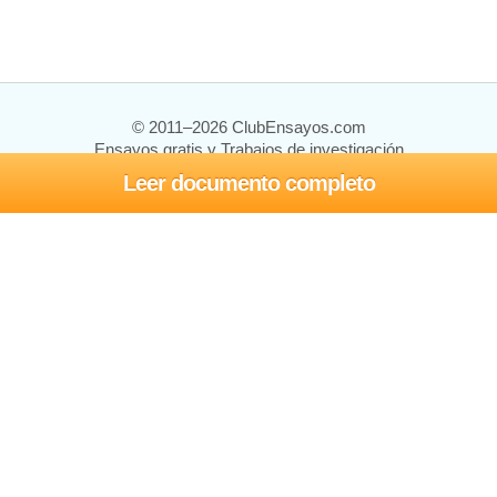
© 2011–2026 ClubEnsayos.com
Ensayos gratis y Trabajos de investigación
Leer documento completo
Ensayos y trabajos
Registrarse
Iniciar sesión
Ayuda
Contáctenos
Mapa del sitio
Política de privacidad