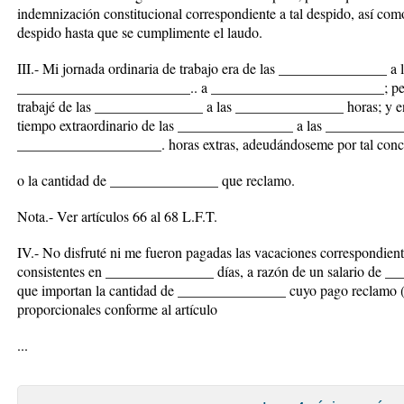
indemnización constitucional correspondiente a tal despido, así como
despido hasta que se cumplimente el laudo.
III.- Mi jornada ordinaria de trabajo era de las _______________ 
________________________.. a ________________________; pero
trabajé de las _______________ a las _______________ horas; y en
tiempo extraordinario de las ________________ a las ____________
____________________. horas extras, adeudándoseme por tal conc
o la cantidad de _______________ que reclamo.
Nota.- Ver artículos 66 al 68 L.F.T.
IV.- No disfruté ni me fueron pagadas las vacaciones correspondie
consistentes en _______________ días, a razón de un salario de 
que importan la cantidad de _______________ cuyo pago reclamo (o
proporcionales conforme al artículo
...