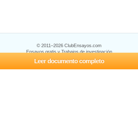
© 2011–2026 ClubEnsayos.com
Ensayos gratis y Trabajos de investigación
Leer documento completo
Ensayos y trabajos
Registrarse
Iniciar sesión
Ayuda
Contáctenos
Mapa del sitio
Política de privacidad