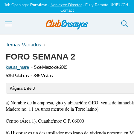
Job Openings:
Part-time
-
Non-exec Director
- Fully Remote UK/EU/CH -
Contact
Ensayos y trabajos
Temas Variados
FORO SEMANA 2
Registrarse
krauss_mariel
5 de Marzo de 2015
Iniciar sesión
535 Palabras
345 Visitas
Contáctenos
Página 1 de 3
a) Nombre de la empresa, giro y ubicación: GEO, venta de inmueble
Madero no. 11 (A unos metros de la Torre latino)
Centro (Área 1), Cuauhtémoc C.P. 06000
b) Historia: es un desarrollador mexicano de vivienda presente en M