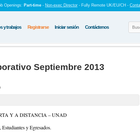
ob Openings:
Part-time
-
Non-exec Director
- Fully Remote UK/EU/CH -
Conta
 y trabajos
Registrarse
Iniciar sesión
Contáctenos
borativo Septiembre 2013
s
TA Y A DISTANCIA – UNAD
, Estudiantes y Egresados.