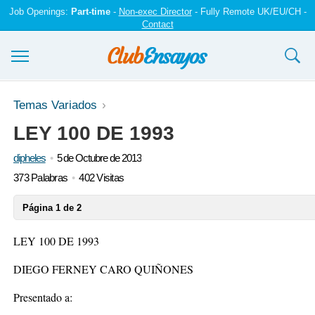
Job Openings:
Part-time
-
Non-exec Director
- Fully Remote UK/EU/CH -
Contact
Ensayos y trabajos
Temas Variados
LEY 100 DE 1993
Registrarse
dipheles
5 de Octubre de 2013
Iniciar sesión
373 Palabras
402 Visitas
Contáctenos
Página 1 de 2
LEY 100 DE 1993
DIEGO FERNEY CARO QUIÑONES
Presentado a: