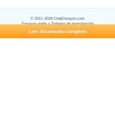
© 2011–2026 ClubEnsayos.com
Ensayos gratis y Trabajos de investigación
Leer documento completo
Ensayos y trabajos
Registrarse
Iniciar sesión
Ayuda
Contáctenos
Mapa del sitio
Política de privacidad
Términos de servicio