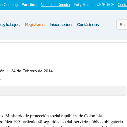
ob Openings:
Part-time
-
Non-exec Director
- Fully Remote UK/EU/CH -
Conta
 y trabajos
Registrarse
Iniciar sesión
Contáctenos
ión
24 de Febrero de 2014
s
es .Ministerio de protección social república de Colombia
lítica 1991 articulo 48 seguridad social, servicio público obligatorio