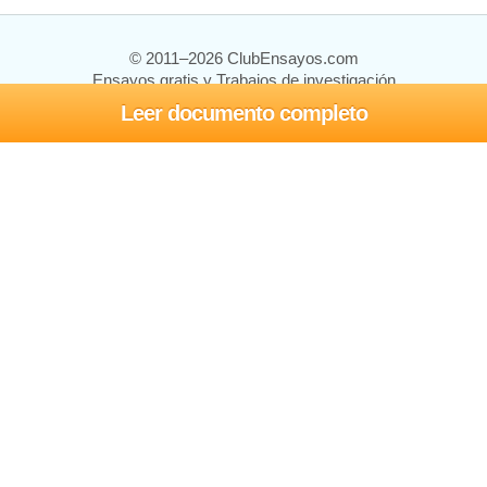
© 2011–2026 ClubEnsayos.com
Ensayos gratis y Trabajos de investigación
Leer documento completo
Ensayos y trabajos
Registrarse
Iniciar sesión
Ayuda
Contáctenos
Mapa del sitio
Política de privacidad
Términos de servicio