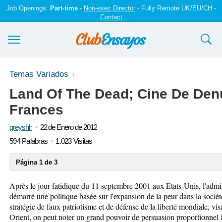
Job Openings:
Part-time
-
Non-exec Director
- Fully Remote UK/EU/CH -
Contact
Ensayos y trabajos
Temas Variados
Land Of The Dead; Cine De Den
Registrarse
Frances
Iniciar sesión
greyshh
22 de Enero de 2012
Contáctenos
594 Palabras
1.023 Visitas
Página 1 de 3
Après le jour fatidique du 11 septembre 2001 aux Etats-Unis, l'admi
démarré une politique basée sur l'expansion de la peur dans la socié
stratégie de faux patriotisme et de défense de la liberté mondiale, v
Orient, on peut noter un grand pouvoir de persuasion proportionnel 