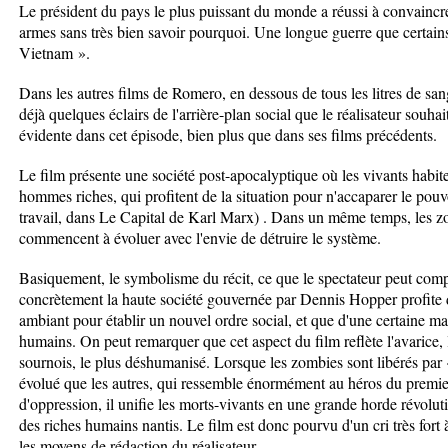
Le président du pays le plus puissant du monde a réussi à convaincre
armes sans très bien savoir pourquoi. Une longue guerre que certains
Vietnam ».
Dans les autres films de Romero, en dessous de tous les litres de sa
déjà quelques éclairs de l'arrière-plan social que le réalisateur souhait
évidente dans cet épisode, bien plus que dans ses films précédents.
Le film présente une société post-apocalyptique où les vivants habite
hommes riches, qui profitent de la situation pour n'accaparer le pou
travail, dans Le Capital de Karl Marx) . Dans un même temps, les zo
commencent à évoluer avec l'envie de détruire le système.
Basiquement, le symbolisme du récit, ce que le spectateur peut compr
concrètement la haute société gouvernée par Dennis Hopper profite
ambiant pour établir un nouvel ordre social, et que d'une certaine man
humains. On peut remarquer que cet aspect du film reflète l'avarice, l
sournois, le plus déshumanisé. Lorsque les zombies sont libérés par 
évolué que les autres, qui ressemble énormément au héros du premie
d'oppression, il unifie les morts-vivants en une grande horde révolu
des riches humains nantis. Le film est donc pourvu d'un cri très fort 
les moyens de rédaction du réalisateur.