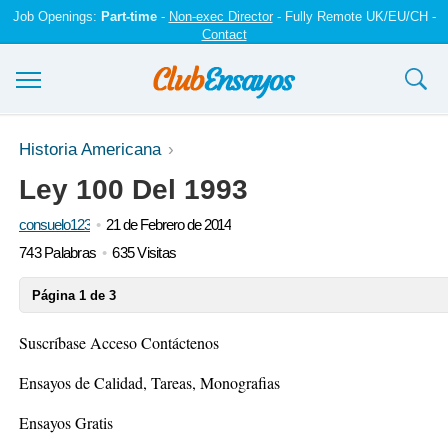
Job Openings:
Part-time
-
Non-exec Director
- Fully Remote UK/EU/CH -
Contact
Ensayos y trabajos
Historia Americana
Ley 100 Del 1993
Registrarse
consuelo123
21 de Febrero de 2014
Iniciar sesión
743 Palabras
635 Visitas
Contáctenos
Página 1 de 3
Suscríbase Acceso Contáctenos
Ensayos de Calidad, Tareas, Monografias
Ensayos Gratis