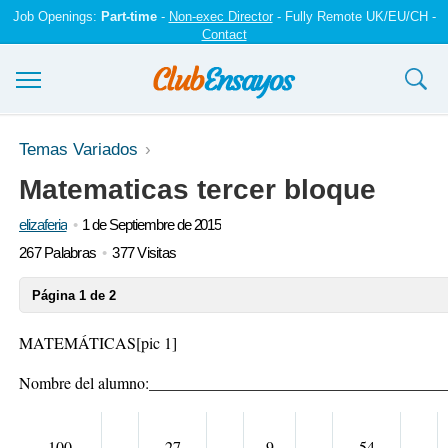
Job Openings:
Part-time
-
Non-exec Director
- Fully Remote UK/EU/CH -
Contact
Ensayos y trabajos
Temas Variados
Matematicas tercer bloque
Registrarse
elizaferia
1 de Septiembre de 2015
Iniciar sesión
267 Palabras
377 Visitas
Contáctenos
Página 1 de 2
MATEMÁTICAS
[pic 1]
Nombre del alumno:____________________________________
100
27
9
54