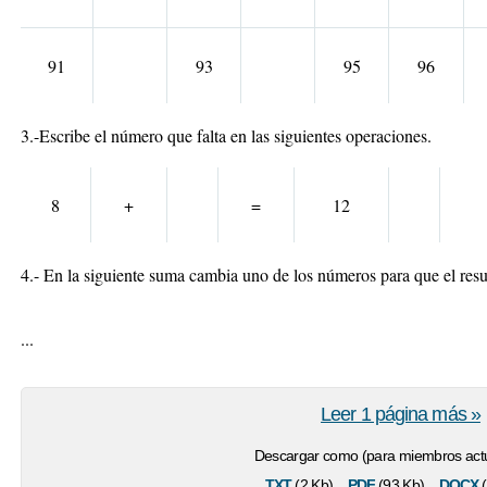
91
93
95
96
3.-Escribe el número que falta en las siguientes operaciones.
8
+
=
12
4.- En la siguiente suma cambia uno de los números para que el resul
...
Leer 1 página más »
Descargar como (para miembros actu
txt
pdf
docx
(2 Kb)
(93 Kb)
(