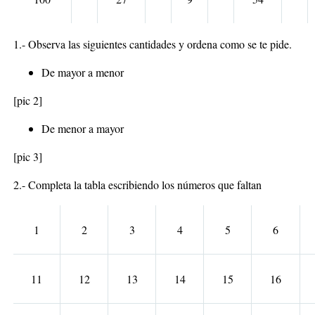
1.- Observa las siguientes cantidades y ordena como se te pide.
De mayor a menor
[pic 2]
De menor a mayor
[pic 3]
2.- Completa la tabla escribiendo los números que faltan
1
2
3
4
5
6
11
12
13
14
15
16