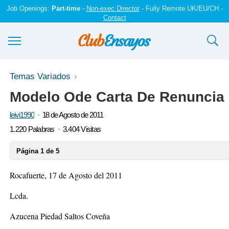
Job Openings:
Part-time
-
Non-exec Director
- Fully Remote UK/EU/CH -
Contact
Ensayos y trabajos
Temas Variados
Modelo Ode Carta De Renuncia
Registrarse
leivi1990
18 de Agosto de 2011
Iniciar sesión
1.220 Palabras
3.404 Visitas
Contáctenos
Página 1 de 5
Rocafuerte, 17 de Agosto del 2011
Lcda.
Azucena Piedad Saltos Coveña