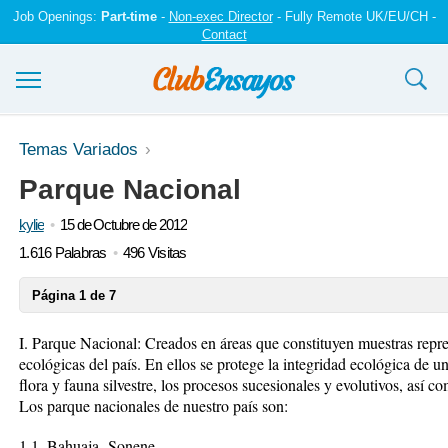
Job Openings:
Part-time
-
Non-exec Director
- Fully Remote UK/EU/CH -
Contact
Ensayos y trabajos
Temas Variados
Parque Nacional
Registrarse
kylie
15 de Octubre de 2012
Iniciar sesión
1.616 Palabras
496 Visitas
Contáctenos
Página 1 de 7
I. Parque Nacional: Creados en áreas que constituyen muestras repre
ecológicas del país. En ellos se protege la integridad ecológica de 
flora y fauna silvestre, los procesos sucesionales y evolutivos, así com
Los parque nacionales de nuestro país son:
1.1. Bahuaja- Sonene