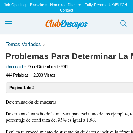
Job Openings:
Part-time
-
Non-exec Director
- Fully Remote UK/EU/CH -
Contact
Ensayos y trabajos
Temas Variados
Problemas Para Determinar La
Registrarse
chreduard
27 de Diciembre de 2011
Iniciar sesión
444 Palabras
2.003 Visitas
Contáctenos
Página 1 de 2
Determinación de muestras
Determina el tamaño de la muestra para cada uno de los ejemplos, t
porcentaje de confianza del 95% es igual a 1.96.
Explica tu procedimiento de sustitución de datos e incluye la fórmul