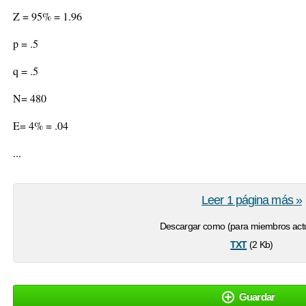
Z = 95% = 1.96
p = .5
q = .5
N= 480
E= 4% = .04
...
Leer 1 página más »
Descargar como (para miembros actu
txt
(2 Kb)
Guardar