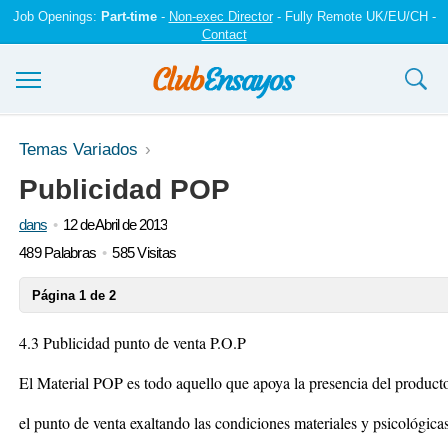
Job Openings:
Part-time
-
Non-exec Director
- Fully Remote UK/EU/CH -
Contact
Ensayos y trabajos
Temas Variados
Publicidad POP
Registrarse
dans
12 de Abril de 2013
Iniciar sesión
489 Palabras
585 Visitas
Contáctenos
Página 1 de 2
4.3 Publicidad punto de venta P.O.P
El Material POP es todo aquello que apoya la presencia del product
el punto de venta exaltando las condiciones materiales y psicológica