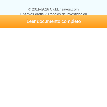
© 2011–2026 ClubEnsayos.com
Ensayos gratis y Trabajos de investigación
Leer documento completo
Ensayos y trabajos
Registrarse
Iniciar sesión
Ayuda
Contáctenos
Mapa del sitio
Política de privacidad
Términos de servicio