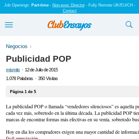
Job Openings:
Part-time
-
Non-exec Director
- Fully Remote UK/EU/CH -
Contact
Ensayos y trabajos
Negocios
Publicidad POP
Registrarse
mismito
12 de Julio de 2015
Iniciar sesión
1.078 Palabras
350 Visitas
Contáctenos
Página 1 de 5
La publicidad POP o llamada “vendedores silenciosos” es aquella pub
cada vez más, sobretodo en la última década. La publicidad POP tien
marcas de encontrar formas más efectivas en su venta, sobretodo bus
Hoy en día los compradores exigen una mayor cantidad de informac
fácil apreciación.