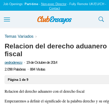
Job Openings:
Part-time
-
Non-exec Director
- Fully Remote UK/EU/CH -
Contact
Ensayos y trabajos
Temas Variados
Relacion del derecho aduanero 
Registrarse
fiscal
Iniciar sesión
pedrodeneza
19 de Octubre de 2014
Contáctenos
2.098 Palabras
884 Visitas
Página 1 de 9
Relacion del derecho aduanero con el derecho fiscal
Empezaremos a definir el significado de la palabra derecho y su ori