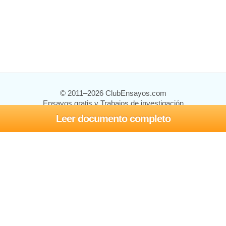
© 2011–2026 ClubEnsayos.com
Ensayos gratis y Trabajos de investigación
Leer documento completo
Ensayos y trabajos
Registrarse
Iniciar sesión
Ayuda
Contáctenos
Mapa del sitio