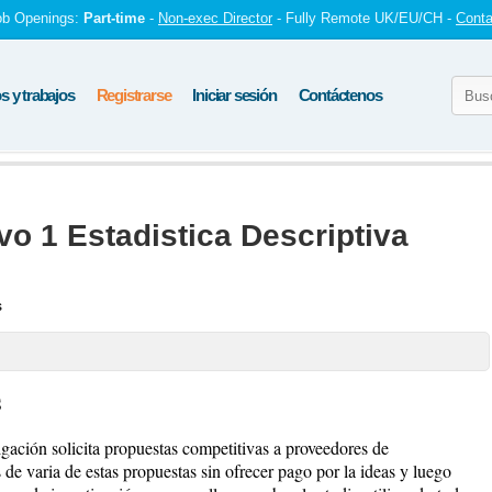
ob Openings:
Part-time
-
Non-exec Director
- Fully Remote UK/EU/CH -
Conta
 y trabajos
Registrarse
Iniciar sesión
Contáctenos
vo 1 Estadistica Descriptiva
s
S
gación solicita propuestas competitivas a proveedores de
de varia de estas propuestas sin ofrecer pago por la ideas y luego