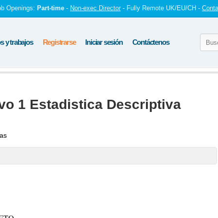
ob Openings:
Part-time
-
Non-exec Director
- Fully Remote UK/EU/CH -
Conta
 y trabajos
Registrarse
Iniciar sesión
Contáctenos
vo 1 Estadistica Descriptiva
tas
ETO