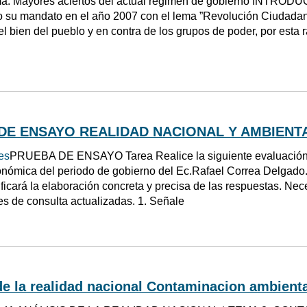
a: Mayores aciertos del actual régimen de gobierno INTRODUC
io su mandato en el año 2007 con el lema ”Revolución Ciudadan
el bien del pueblo y en contra de los grupos de poder, por esta 
DE ENSAYO REALIDAD NACIONAL Y AMBIENT
es
PRUEBA DE ENSAYO Tarea Realice la siguiente evaluación e
conómica del periodo de gobierno del Ec.Rafael Correa Delgado.
ificará la elaboración concreta y precisa de las respuestas. Nec
tes de consulta actualizadas. 1. Señale
de la realidad nacional Contaminacion ambient