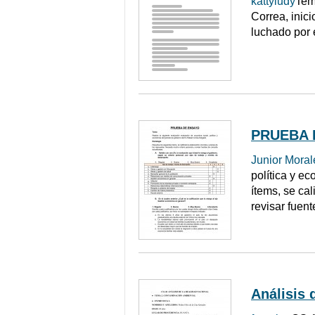
kattyludy
Tem
Correa, inic
luchado por 
PRUEBA 
Junior Moral
política y e
ítems, se cal
revisar fuen
Análisis 