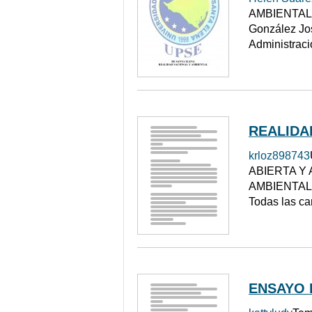
AMBIENTAL I
González Jo
Administra
REALIDA
krloz898743
ABIERTA Y
AMBIENTAL 
Todas las c
ENSAYO 