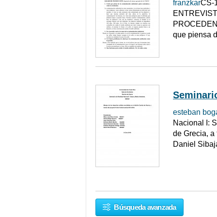
franzkar
CS-
ENTREVISTA
PROCEDENCI
que piensa d
Seminario
esteban bog
Nacional I: 
de Grecia, a
Daniel Siba
Búsqueda avanzada