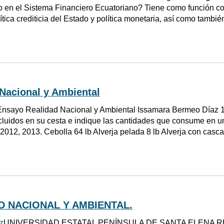
o en el Sistema Financiero Ecuatoriano? Tiene como función cons
lítica crediticia del Estado y política monetaria, así como tambi
Nacional y Ambiental
Ensayo Realidad Nacional y Ambiental Issamara Bermeo Díaz 1. 
cluidos en su cesta e indique las cantidades que consume en 
012, 2013. Cebolla 64 lb Alverja pelada 8 lb Alverja con casca
D NACIONAL Y AMBIENTAL.
z
UNIVERSIDAD ESTATAL PENÍNSULA DE SANTA ELENA R