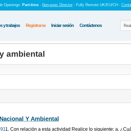
ob Openings:
Part-time
-
Non-exec Director
- Fully Remote UK/EU/CH -
Conta
 y trabajos
Registrarse
Iniciar sesión
Contáctenos
 y ambiental
Nacional Y Ambiental
91
1. Con relación a esta actividad Realice lo siguiente: a. ¿Cu