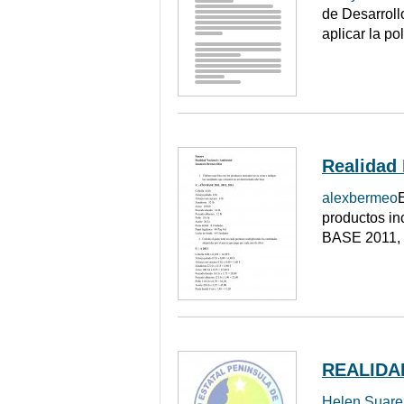
de Desarroll
aplicar la po
Realidad 
alexbermeo
productos in
BASE 2011, 2
REALIDA
Helen Suare