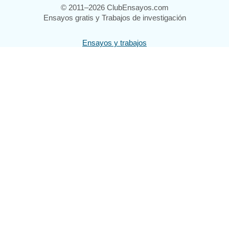
© 2011–2026 ClubEnsayos.com
Ensayos gratis y Trabajos de investigación
Ensayos y trabajos
Registrarse
Iniciar sesión
Ayuda
Contáctenos
Mapa del sitio
Política de privacidad
Términos de servicio