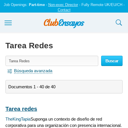
Job Openings:
Part-time
-
Non-exec Director
- Fully Remote UK/EU/CH -
Contact
Ensayos y trabajos
Tarea Redes
Registrarse
Buscar
Iniciar sesión
Búsqueda avanzada
Contáctenos
Documentos 1 - 40 de 40
Tarea redes
TheKingTapia
Suponga un contexto de diseño de red
corporativa para una organización con presencia internacional.