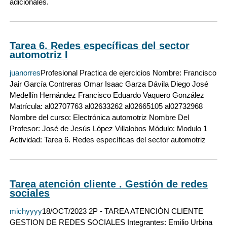
adicionales.
Tarea 6. Redes específicas del sector
automotriz I
juanorres
Profesional Practica de ejercicios Nombre: Francisco
Jair García Contreras Omar Isaac Garza Dávila Diego José
Medellín Hernández Francisco Eduardo Vaquero González
Matrícula: al02707763 al02633262 al02665105 al02732968
Nombre del curso: Electrónica automotriz Nombre Del
Profesor: José de Jesús López Villalobos Módulo: Modulo 1
Actividad: Tarea 6. Redes específicas del sector automotriz
Tarea atención cliente . Gestión de redes
sociales
michyyyy
18/OCT/2023 2P - TAREA ATENCIÓN CLIENTE
GESTION DE REDES SOCIALES Integrantes: Emilio Urbina