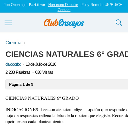
Job Openings:
Part-time
-
Non-exec Director
- Fully Remote UK/EU/CH -
Contact
Ensayos y trabajos
Ciencia
CIENCIAS NATURALES 6° GRA
Registrarse
dalocorbd
13 de Julio de 2016
Iniciar sesión
2.233 Palabras
638 Visitas
Contáctenos
Página 1 de 9
CIENCIAS NATURALES 6° GRADO
INDICACIONES: Lee con atención, elige la opción que responde co
hoja de respuestas rellena la letra de la opción que elegiste. Recuerd
opciones en cada planteamiento.