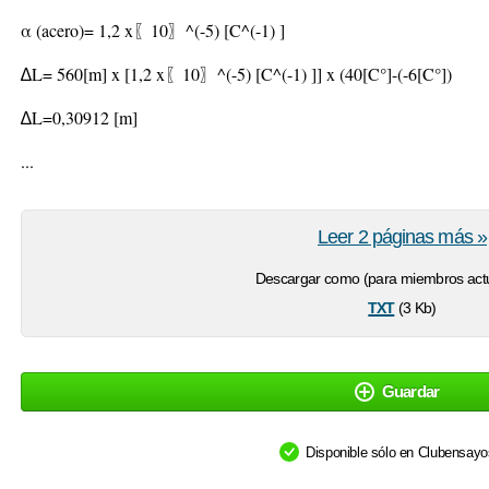
α (acero)= 1,2 x〖10〗^(-5) [C^(-1) ]
∆L= 560[m] x [1,2 x〖10〗^(-5) [C^(-1) ]] x (40[C°]-(-6[C°])
∆L=0,30912 [m]
...
Leer 2 páginas más »
Descargar como (para miembros actu
txt
(3 Kb)
Guardar
Disponible sólo en Clubensay