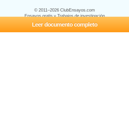
© 2011–2026 ClubEnsayos.com
Ensayos gratis y Trabajos de investigación
Leer documento completo
Ensayos y trabajos
Registrarse
Iniciar sesión
Ayuda
Contáctenos
Mapa del sitio
Política de privacidad
Términos de servicio