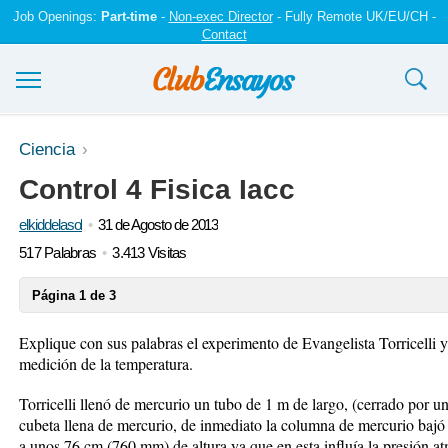
Job Openings:
Part-time
-
Non-exec Director
- Fully Remote UK/EU/CH -
Contact
Ensayos y trabajos
Ciencia
Control 4 Fisica Iacc
Registrarse
elkiddelasol
31 de Agosto de 2013
Iniciar sesión
517 Palabras
3.413 Visitas
Contáctenos
Página 1 de 3
Explique con sus palabras el experimento de Evangelista Torricelli y
medición de la temperatura.
Torricelli llenó de mercurio un tubo de 1 m de largo, (cerrado por un
cubeta llena de mercurio, de inmediato la columna de mercurio bajó
a unos 76 cm (760 mm) de altura ya que en esta influía la presión at