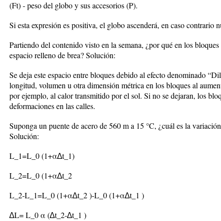
(Ft) - peso del globo y sus accesorios (P).
Si esta expresión es positiva, el globo ascenderá, en caso contrario 
Partiendo del contenido visto en la semana, ¿por qué en los bloques
espacio relleno de brea? Solución:
Se deja este espacio entre bloques debido al efecto denominado “Di
longitud, volumen u otra dimensión métrica en los bloques al aumen
por ejemplo, al calor transmitido por el sol. Si no se dejaran, los bl
deformaciones en las calles.
Suponga un puente de acero de 560 m a 15 °C, ¿cuál es la variación 
Solución:
L_1=L_0 (1+α∆t_1)
L_2=L_0 (1+α∆t_2
L_2-L_1=L_0 (1+α∆t_2 )-L_0 (1+α∆t_1 )
∆L= L_0 α (∆t_2-∆t_1 )