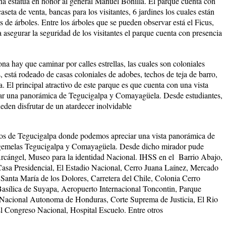
una estatua en honor al general Manuel Bonilla. El parque cuenta con
seta de venta, bancas para los visitantes, 6 jardines los cuales están
 de árboles. Entre los árboles que se pueden observar está el Ficus,
a asegurar la seguridad de los visitantes el parque cuenta con presencia
ona hay que caminar por calles estrellas, las cuales son coloniales
 está rodeado de casas coloniales de adobes, techos de teja de barro,
 El principal atractivo de este parque es que cuenta con una vista
var una panorámica de Tegucigalpa y Comayagüela. Desde estudiantes,
eden disfrutar de un atardecer inolvidable
ltos de Tegucigalpa donde podemos apreciar una vista panorámica de
s gemelas Tegucigalpa y Comayagüela. Desde dicho mirador pude
rcángel, Museo para la identidad Nacional. IHSS en el Barrio Abajo,
asa Presidencial, El Estadio Nacional, Cerro Juana Laínez, Mercado
 Santa María de los Dolores, Carretera del Chile, Colonia Cerro
Basílica de Suyapa, Aeropuerto Internacional Toncontin, Parque
 Nacional Autonoma de Honduras, Corte Suprema de Justicia, El Rio
 El Congreso Nacional, Hospital Escuelo. Entre otros