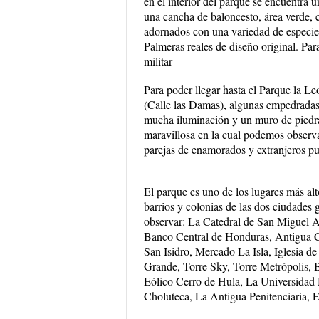
en el interior del parque se encuentra 
una cancha de baloncesto, área verde, ca
adornados con una variedad de especies
Palmeras reales de diseño original. Par
militar
Para poder llegar hasta el Parque la Le
(Calle las Damas), algunas empedradas,
mucha iluminación y un muro de piedra.
maravillosa en la cual podemos obser
parejas de enamorados y extranjeros pu
El parque es uno de los lugares más a
barrios y colonias de las dos ciudade
observar: La Catedral de San Miguel A
Banco Central de Honduras, Antigua C
San Isidro, Mercado La Isla, Iglesia de
Grande, Torre Sky, Torre Metrópolis, 
Eólico Cerro de Hula, La Universidad
Choluteca, La Antigua Penitenciaria,