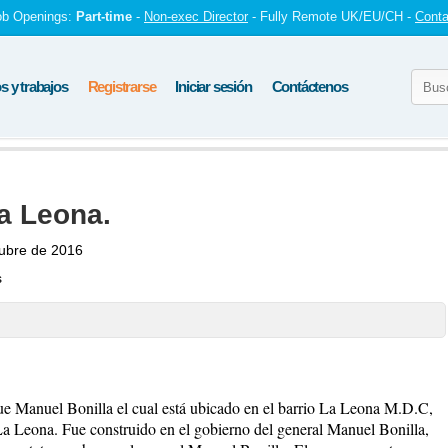
ob Openings:
Part-time
-
Non-exec Director
- Fully Remote UK/EU/CH -
Conta
 y trabajos
Registrarse
Iniciar sesión
Contáctenos
a Leona.
ubre de 2016
s
que Manuel Bonilla el cual está ubicado en el barrio La Leona M.D.C,
 Leona. Fue construido en el gobierno del general Manuel Bonilla,