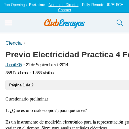
Job Openings:
Part-time
-
Non-exec Director
- Fully Remote UK/EU/CH -
Contact
Ensayos y trabajos
Ciencia
Previo Electricidad Practica 4 
Registrarse
dannlife05
21 de Septiembre de 2014
Iniciar sesión
359 Palabras
1.868 Visitas
Contáctenos
Página 1 de 2
Cuestionario preliminar
1. ¿Que es uno osiloscopio? ¿para qué sirve?
Es un instrumento de medición electrónico para la representación gr
variar en el tiempo. Sirve para analizar señales eléctricas