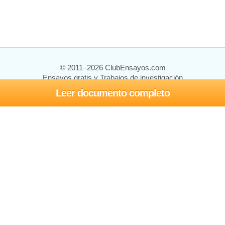
© 2011–2026 ClubEnsayos.com
Ensayos gratis y Trabajos de investigación
Leer documento completo
Ensayos y trabajos
Registrarse
Iniciar sesión
Ayuda
Contáctenos
Mapa del sitio
Política de privacidad