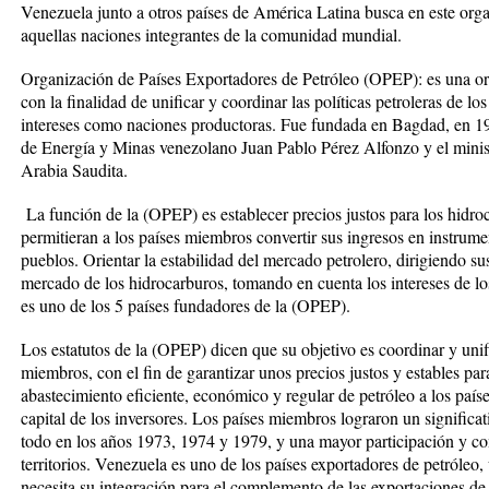
Venezuela junto a otros países de América Latina busca en este orga
aquellas naciones integrantes de la comunidad mundial.
Organización de Países Exportadores de Petróleo (OPEP):
es una o
con la finalidad de unificar y coordinar las políticas petroleras de l
intereses como naciones productoras. Fue fundada en Bagdad, en 196
de Energía y Minas venezolano Juan Pablo Pérez Alfonzo y el minis
Arabia Saudita.
La función de la (OPEP) es establecer precios justos para los hidro
permitieran a los países miembros convertir sus ingresos en instrume
pueblos. Orientar la estabilidad del mercado petrolero, dirigiendo su
mercado de los hidrocarburos, tomando en cuenta los intereses de l
es uno de los 5 países fundadores de la (OPEP).
Los estatutos de la (OPEP) dicen que su objetivo es coordinar y unific
miembros, con el fin de garantizar unos precios justos y estables par
abastecimiento eficiente, económico y regular de petróleo a los paí
capital de los inversores. Los países miembros lograron un significat
todo en los años 1973, 1974 y 1979, y una mayor participación y con
territorios. Venezuela es uno de los países exportadores de petróle
necesita su integración para el complemento de las exportaciones de 