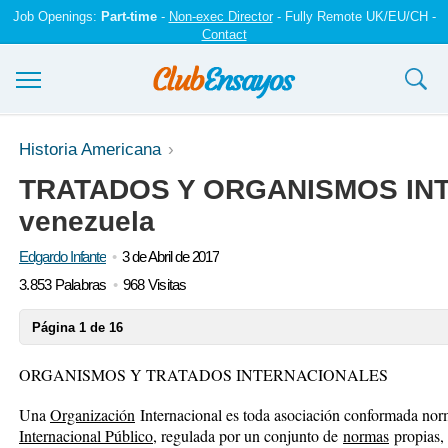
Job Openings:
Part-time
-
Non-exec Director
- Fully Remote UK/EU/CH -
Contact
Ensayos y trabajos
Historia Americana
TRATADOS Y ORGANISMOS IN
Registrarse
venezuela
Iniciar sesión
Edgardo Infante
3 de Abril de 2017
Contáctenos
3.853 Palabras
968 Visitas
Página 1 de 16
ORGANISMOS Y TRATADOS INTERNACIONALES
Una
Organización
Internacional es toda asociación conformada nor
Internacional Público
, regulada por un conjunto de
normas
propias,