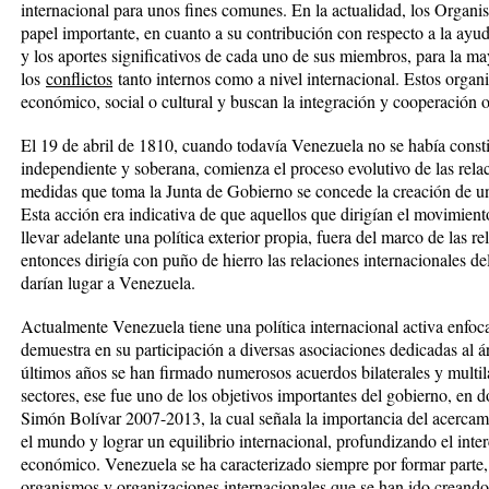
internacional para unos fines comunes.
En la actualidad, los Organ
papel importante, en cuanto a su contribución con respecto a la ayu
y los aportes significativos de cada uno de sus miembros, para la m
los
conflictos
tanto internos como a nivel internacional. Estos organi
económico, social o cultural y buscan la integración y cooperación o
El 19 de abril de 1810, cuando todavía Venezuela no se había const
independiente y soberana, comienza el proceso evolutivo de las relac
medidas que toma la Junta de Gobierno se concede la creación de un
Esta acción era indicativa de que aquellos que dirigían el movimien
llevar adelante una política exterior propia, fuera del marco de las 
entonces dirigía con puño de hierro las relaciones internacionales d
darían lugar a Venezuela.
Actualmente Venezuela tiene una política internacional activa enfoc
demuestra en su participación a diversas asociaciones dedicadas al á
últimos años se han firmado numerosos acuerdos bilaterales y multila
sectores, ese fue uno de los objetivos importantes del gobierno, en 
Simón Bolívar 2007-2013, la cual señala la importancia del acercam
el mundo y lograr un equilibrio internacional, profundizando el inter
económico. Venezuela se ha caracterizado siempre por formar parte, e
organismos y organizaciones internacionales que se han ido crean