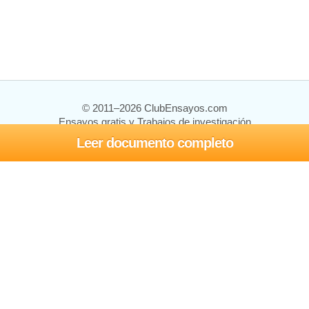
© 2011–2026 ClubEnsayos.com
Ensayos gratis y Trabajos de investigación
Leer documento completo
Ensayos y trabajos
Registrarse
Iniciar sesión
Ayuda
Contáctenos
Mapa del sitio