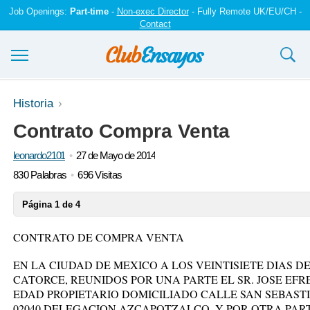
Job Openings:
Part-time
-
Non-exec Director
- Fully Remote UK/EU/CH -
Contact
Ensayos y trabajos
Historia
Contrato Compra Venta
Registrarse
leonardo2101
27 de Mayo de 2014
Iniciar sesión
830 Palabras
696 Visitas
Contáctenos
Página 1 de 4
CONTRATO DE COMPRA VENTA
EN LA CIUDAD DE MEXICO A LOS VEINTISIETE DIAS D
CATORCE, REUNIDOS POR UNA PARTE EL SR. JOSE E
EDAD PROPIETARIO DOMICILIADO CALLE SAN SEBASTIAN
02040 DELEGACION AZCAPOTZALCO, Y POR OTRA PART