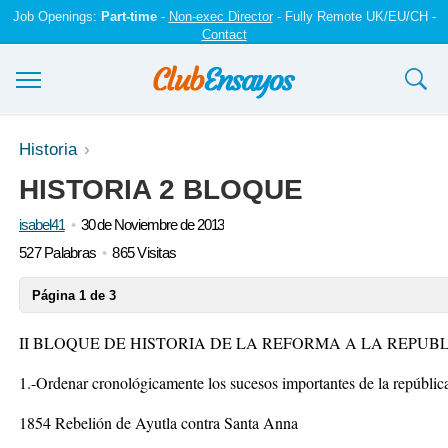
Job Openings:
Part-time
-
Non-exec Director
- Fully Remote UK/EU/CH -
Contact
Ensayos y trabajos
Historia
HISTORIA 2 BLOQUE
Registrarse
isabel41
30 de Noviembre de 2013
Iniciar sesión
527 Palabras
865 Visitas
Contáctenos
Página 1 de 3
II BLOQUE DE HISTORIA DE LA REFORMA A LA REPUB
1.-Ordenar cronológicamente los sucesos importantes de la república
1854 Rebelión de Ayutla contra Santa Anna