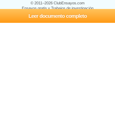
© 2011–2026 ClubEnsayos.com
Ensayos gratis y Trabajos de investigación
Leer documento completo
Ensayos y trabajos
Registrarse
Iniciar sesión
Ayuda
Contáctenos
Mapa del sitio
Política de privacidad
Términos de servicio