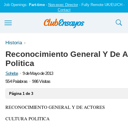
Job Openings:
Part-time
-
Non-exec Director
- Fully Remote UK/EU/CH -
Contact
Ensayos y trabajos
Historia
Reconocimiento General Y De Ac
Registrarse
Politica
Iniciar sesión
Soheba
9 de Mayo de 2013
Contáctenos
554 Palabras
986 Visitas
Página 1 de 3
RECONOCIMIENTO GENERAL Y DE ACTORES
CULTURA POLITICA