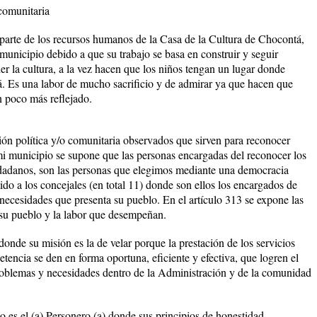
 comunitaria
arte de los recursos humanos de la Casa de la Cultura de Chocontá,
municipio debido a que su trabajo se basa en construir y seguir
r la cultura, a la vez hacen que los niños tengan un lugar donde
. Es una labor de mucho sacrificio y de admirar ya que hacen que
n poco más reflejado.
ión política y/o comunitaria observados que sirven para reconocer
i municipio se supone que las personas encargadas del reconocer los
udadanos, son las personas que elegimos mediante una democracia
tido a los concejales (en total 11) donde son ellos los encargados de
 necesidades que presenta su pueblo. En el artículo 313 se expone las
 su pueblo y la labor que desempeñan.
donde su misión es la de velar porque la prestación de los servicios
etencia se den en forma oportuna, eficiente y efectiva, que logren el
roblemas y necesidades dentro de la Administración y de la comunidad
 es el (a) Personero (a) donde sus principios de honestidad,