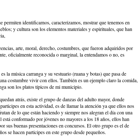
e permiten identificarnos, caracterizamos, mostrar que tenemos en
blos; y cultura son los elementos materiales y espirituales, que han
ia,
eencias, arte, moral, derecho, costumbres, que fueron adquiridos por
e, oficialmente reconocida o marginal, la entendamos o no, es
es la música carranga y su vestuario (ruana y botas) que pasa de
una costumbre vivir con ellos. También es un ejemplo claro la comida,
nga son los platos típicos de mi municipio.
quedan atrás, existe el grupo de danzas del adulto mayor, donde
articipes en esta actividad, es de llamar la atención ya que ellos nos
frutan de lo que están haciendo y siempre nos alegran el día con una
il está conformado por jóvenes no mayores a los 18 años, ellos han
or sus buenas presentaciones en concursos. El otro grupo es el de
 años se hacen participes en este grupo desde pequeños.