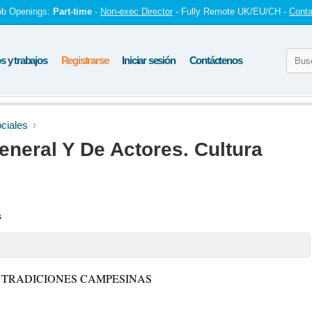
ob Openings:
Part-time
-
Non-exec Director
- Fully Remote UK/EU/CH -
Conta
 y trabajos
Registrarse
Iniciar sesión
Contáctenos
ciales
neral Y De Actores. Cultura
s
Y TRADICIONES CAMPESINAS