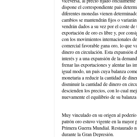
viceversa, al precio fijado oficialmen
dispone el correspondiente país determi
diferentes monedas vienen determinados
cambios se mantendrán fijos o variarán
vendrán dados a su vez por el coste de t
exportación de oro es libre y, por cons
con los movimientos internacionales de
comercial favorable gana oro, lo que v
dinero en circulación. Esta expansión d
interés y a una expansión de la demanda
frenar las exportaciones y alentar las 
igual modo, un país cuya balanza comerc
monetaria a reducir la cantidad de dine
disminuir la cantidad de dinero en circu
descienden los precios, con lo cual mejo
nuevamente el equilibrio de su balanza
Muy vinculado en su origen al poderío de
patrón oro estuvo vigente en la mayor p
Primera Guerra Mundial. Restaurado n
durante la Gran Depresión.