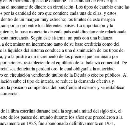
te y en el momento que se le demande. La cantidad de oro de que
na el montante de dinero en circulación. Los tipos de cambio entre las
 por la cantidad de oro que contiene cada una de ellas, y estos
 dentro de un margen muy estrecho; los límites de este margen
ransportar oro entre los diferentes países. La importación y la
iguiente, la base monetaria de cada país está directamente relacionada
 esta mercancía. Según este sistema, un país con una balanza
a a determinar un incremento tanto de su base crediticia como del
e la liquidez del sistema conduce a una disminución de los tipos de
, y a la postre a un incremento de los precios que terminará por
importaciones, restableciendo el equilibrio de su balanza comercial. De
ial sea deficitaria perderá oro, lo cual obligará a la autoridad
ro en circulación vendiendo títulos de la Deuda o efectos públicos. Al
lación sube el tipo de interés, se reduce la demanda efectiva y
ra la posición competitiva del país frente al exterior y se restablece
 comercial.
 la libra esterlina durante toda la segunda mitad del siglo xix, el
arte de los países del mundo durante los años que precedieron a la
uevamente en 1925, fue abandonado definitivamente en 1931,