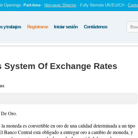
ob Openings:
Part-time
-
Non-exec Director
- Fully Remote UK/EU/CH -
Conta
 y trabajos
Registrarse
Iniciar sesión
Contáctenos
s System Of Exchange Rates
tas
 De Oro.
e la moneda es convertible en oro de una calidad determinada a un tipo
El Banco Central está obligado a entregar oro a cambio de moneda, y