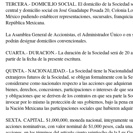
TERCERA.- DOMICILIO SOCIAL. El domicilio de la Sociedad será
central y domicilio social en José Guadalupe Posada 20, Colonia L
México pudiendo establecer representaciones, sucursales, franquicia
República Mexicana.
La Asamblea General de Accionistas, el Administrador Único o en 
podrán designar domicilios convencionales.
CUARTA.- DURACION.- La duración de la Sociedad será de 20 año
partir de la fecha de la presente escritura.
QUINTA.- NACIONALIDAD.- La Sociedad tiene la Nacionalidad Me
extranjeros futuros de la Sociedad, se obligan formalmente con la Se
considerarse como nacionales respecto a las acciones que adquieran o
bienes, derechos, concesiones, participaciones o intereses de que sea
y obligaciones que se deriven de los contratos en que sea parte la 
invocar por lo mismo la protección de sus gobiernos, bajo la pena en
la Nación Mexicana las participaciones sociales que hubieren adquir
SEXTA. CAPITAL. $1,000,000, moneda nacional, íntegramente susc
acciones nominativas, con valor nominal de $1,000 pesos, cada una. 
acciones, en los términos del artículo ciento veintiocho de la Ley G