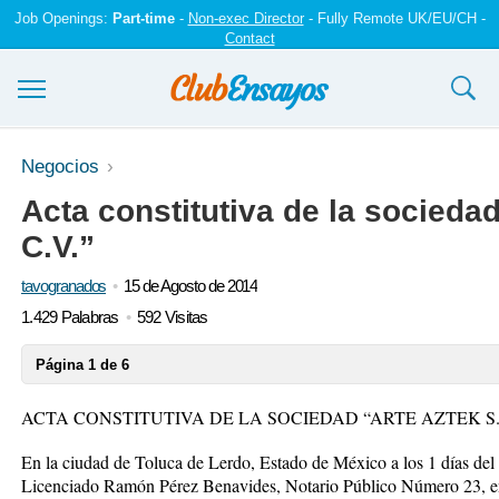
Job Openings:
Part-time
-
Non-exec Director
- Fully Remote UK/EU/CH -
Contact
Ensayos y trabajos
Negocios
Acta constitutiva de la sociedad
Registrarse
C.V.”
Iniciar sesión
tavogranados
15 de Agosto de 2014
Contáctenos
1.429 Palabras
592 Visitas
Página 1 de 6
ACTA CONSTITUTIVA DE LA SOCIEDAD “ARTE AZTEK S.
En la ciudad de Toluca de Lerdo, Estado de México a los 1 días del
Licenciado Ramón Pérez Benavides, Notario Público Número 23, en a