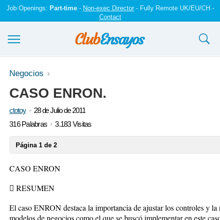
Job Openings:
Part-time
-
Non-exec Director
- Fully Remote UK/EU/CH -
Contact
Ensayos y trabajos
Negocios
CASO ENRON.
Registrarse
ctotoy
28 de Julio de 2011
Iniciar sesión
316 Palabras
3.183 Visitas
Contáctenos
Página 1 de 2
CASO ENRON
 RESUMEN
El caso ENRON destaca la importancia de ajustar los controles y la r
modelos de negocios como el que se buscó implementar en este caso