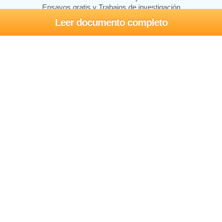
Ensayos gratis y Trabajos de investigación
Leer documento completo
Ensayos y trabajos
Registrarse
Iniciar sesión
Ayuda
Contáctenos
Mapa del sitio
Política de privacidad
Términos de servicio