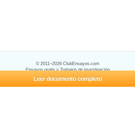
© 2011–2026 ClubEnsayos.com
Ensayos gratis y Trabajos de investigación
Leer documento completo
Ensayos y trabajos
Registrarse
Iniciar sesión
Ayuda
Contáctenos