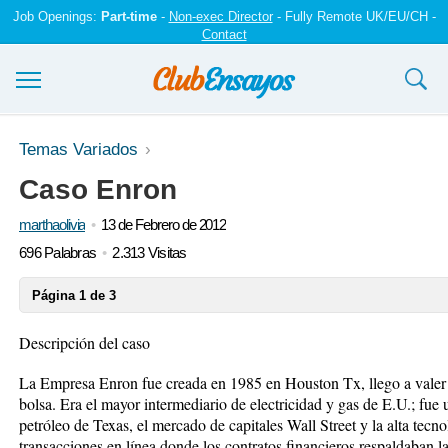
Job Openings:
Part-time
-
Non-exec Director
- Fully Remote UK/EU/CH -
Contact
Ensayos y trabajos
Temas Variados
Caso Enron
Registrarse
marthaolivia
13 de Febrero de 2012
Iniciar sesión
696 Palabras
2.313 Visitas
Contáctenos
Página 1 de 3
Descripción del caso
La Empresa Enron fue creada en 1985 en Houston Tx, llego a valer c
bolsa. Era el mayor intermediario de electricidad y gas de E.U.; fue 
petróleo de Texas, el mercado de capitales Wall Street y la alta tecno
transacciones en línea donde los contratos financieros respaldaban l