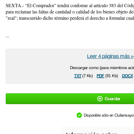
SEXTA.-
“El Comprador" tendrá conforme al artículo 383 del Códi
para reclamar las faltas de cantidad o calidad de los bienes objeto de
"real"; transcurrido dicho término perderá el derecho a formular cua
...
Leer 4 páginas más »
Descargar como (para miembros actu
txt
pdf
docx
(7 Kb)
(91 Kb)
Guardar
Disponible sólo en Clubensay