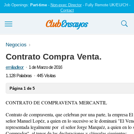
Job Openings:
Part-time
-
Non-exec Director
- Fully Remote UK/EU/CH -
Contact
Ensayos y trabajos
Negocios
Contrato Compra Venta.
Registrarse
emiliadleon
1 de Marzo de 2016
Iniciar sesión
1.128 Palabras
445 Visitas
Contáctenos
Página 1 de 5
CONTRATO DE COMPRAVENTA MERCANTIL
Contrato de compraventa, que celebran por una parte, la empresa El
señor Manuel Lopéz, a quien en lo sucesivo se le dominará "El Ven
representada legalmente por el señor Jorge Marquéz, a quien en lo 
Comprador", al tenor de las declaraciones y cláusulas siguientes: