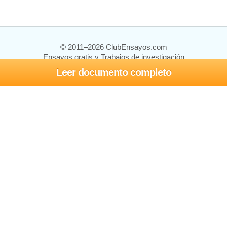
© 2011–2026 ClubEnsayos.com
Ensayos gratis y Trabajos de investigación
Leer documento completo
Ensayos y trabajos
Registrarse
Iniciar sesión
Ayuda
Contáctenos
Mapa del sitio
Política de privacidad
Términos de servicio