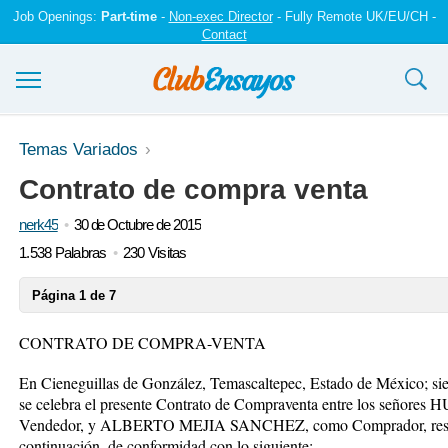
Job Openings:
Part-time
-
Non-exec Director
- Fully Remote UK/EU/CH -
Contact
Ensayos y trabajos
Temas Variados
Contrato de compra venta
Registrarse
nerk45
30 de Octubre de 2015
Iniciar sesión
1.538 Palabras
230 Visitas
Contáctenos
Página 1 de 7
CONTRATO DE COMPRA-VENTA
En
Cieneguillas de González, Temascaltepec, Estado de México
; s
se celebra el presente Contrato de Compraventa entre los señores
H
Vendedor, y
ALBERTO MEJIA SANCHEZ
, como Comprador, resp
continuación, de conformidad con lo siguiente: