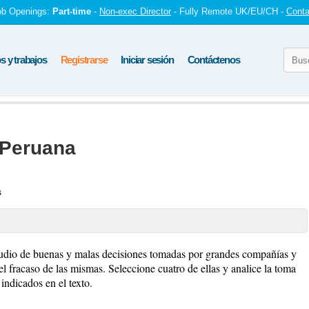
ob Openings:
Part-time
-
Non-exec Director
- Fully Remote UK/EU/CH -
Conta
 y trabajos
Registrarse
Iniciar sesión
Contáctenos
 Peruana
s
udio de buenas y malas decisiones tomadas por grandes compañías y
l fracaso de las mismas. Seleccione cuatro de ellas y analice la toma
 indicados en el texto.