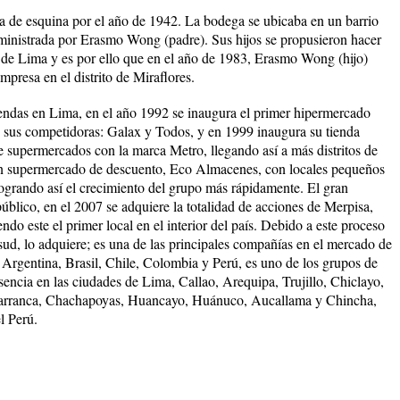
e esquina por el año de 1942. La bodega se ubicaba en un barrio
dministrada por Erasmo Wong (padre). Sus hijos se propusieron hacer
 de Lima y es por ello que en el año de 1983, Erasmo Wong (hijo)
mpresa en el distrito de Miraflores.
ndas en Lima, en el año 1992 se inaugura el primer hipermercado
sus competidoras: Galax y Todos, y en 1999 inaugura su tienda
 supermercados con la marca Metro, llegando así a más distritos de
n supermercado de descuento, Eco Almacenes, con locales pequeños
ogrando así el crecimiento del grupo más rápidamente. El gran
úblico, en el 2007 se adquiere la totalidad de acciones de Merpisa,
endo este el primer local en el interior del país. Debido a este proceso
ud, lo adquiere; es una de las principales compañías en el mercado de
n Argentina, Brasil, Chile, Colombia y Perú, es uno de los grupos de
sencia en las ciudades de Lima, Callao, Arequipa, Trujillo, Chiclayo,
Barranca, Chachapoyas, Huancayo, Huánuco, Aucallama y Chincha,
l Perú.