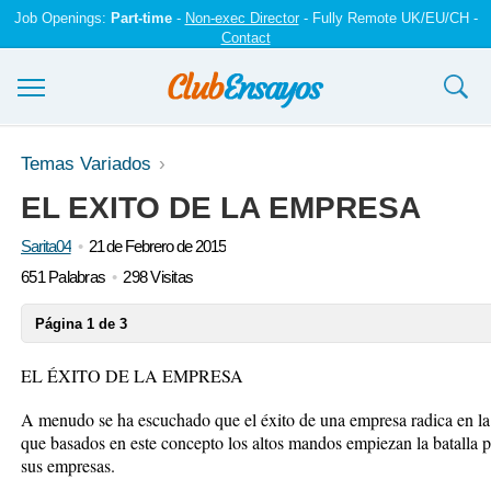
Job Openings:
Part-time
-
Non-exec Director
- Fully Remote UK/EU/CH -
Contact
Ensayos y trabajos
Temas Variados
EL EXITO DE LA EMPRESA
Registrarse
Sarita04
21 de Febrero de 2015
Iniciar sesión
651 Palabras
298 Visitas
Contáctenos
Página 1 de 3
EL ÉXITO DE LA EMPRESA
A menudo se ha escuchado que el éxito de una empresa radica en la
que basados en este concepto los altos mandos empiezan la batalla po
sus empresas.