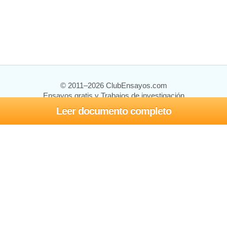
© 2011–2026 ClubEnsayos.com
Ensayos gratis y Trabajos de investigación
Leer documento completo
Ensayos y trabajos
Registrarse
Iniciar sesión
Ayuda
Contáctenos
Mapa del sitio