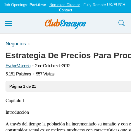
Job Openings:
Part-time
-
Non-exec Director
- Fully Remote UK/EU/CH -
Contact
Ensayos y trabajos
Negocios
Estrategia De Precios Para Pr
Registrarse
EvelynValencia
2 de Octubre de 2012
Iniciar sesión
5.191 Palabras
957 Visitas
Contáctenos
Página 1 de 21
Capítulo I
Introducción
A través del tiempo la población ha incrementado su tamaño y con e
consumidor actual exige mejores productos con características que s