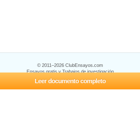
© 2011–2026 ClubEnsayos.com
Ensayos gratis y Trabajos de investigación
Leer documento completo
Ensayos y trabajos
Registrarse
Iniciar sesión
Ayuda
Contáctenos