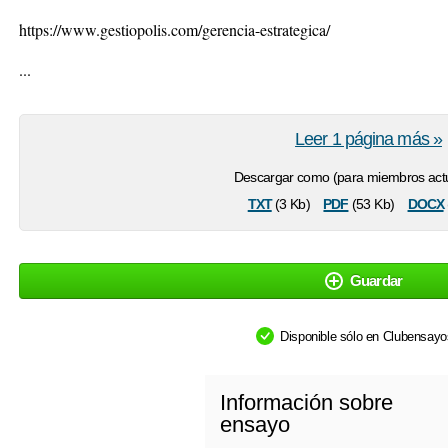
https://www.gestiopolis.com/gerencia-estrategica/
...
Leer 1 página más »
Descargar como (para miembros actu
txt
pdf
docx
(3 Kb)
(53 Kb)
Guardar
Disponible sólo en Clubensay
Información sobre
ensayo