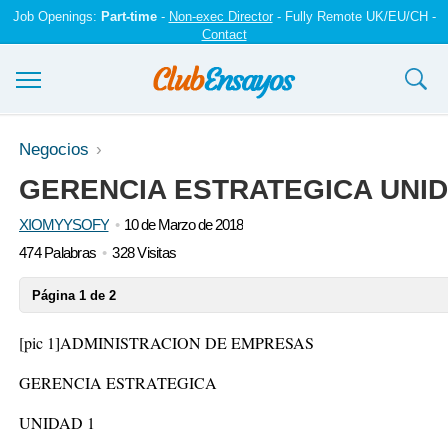
Job Openings:
Part-time
-
Non-exec Director
- Fully Remote UK/EU/CH -
Contact
Ensayos y trabajos
Negocios
GERENCIA ESTRATEGICA UNID
Registrarse
XIOMYYSOFY
10 de Marzo de 2018
Iniciar sesión
474 Palabras
328 Visitas
Contáctenos
Página 1 de 2
[pic 1]
ADMINISTRACION DE EMPRESAS
GERENCIA ESTRATEGICA
UNIDAD 1