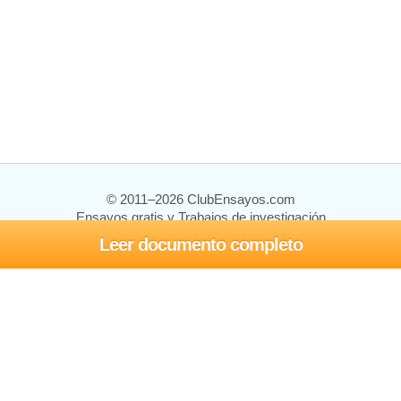
© 2011–2026 ClubEnsayos.com
Ensayos gratis y Trabajos de investigación
Leer documento completo
Ensayos y trabajos
Registrarse
Iniciar sesión
Ayuda
Contáctenos