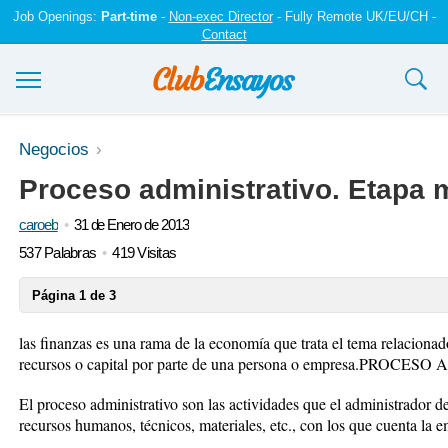
Job Openings:
Part-time
-
Non-exec Director
- Fully Remote UK/EU/CH -
Contact
Ensayos y trabajos
Negocios
Proceso administrativo. Etapa
Registrarse
caroeb
31 de Enero de 2013
Iniciar sesión
537 Palabras
419 Visitas
Contáctenos
Página 1 de 3
las finanzas es una rama de la economía que trata el tema relacionad
recursos o capital por parte de una persona o empresa.PROC
El proceso administrativo son las actividades que el administrador d
recursos humanos, técnicos, materiales, etc., con los que cuenta la 