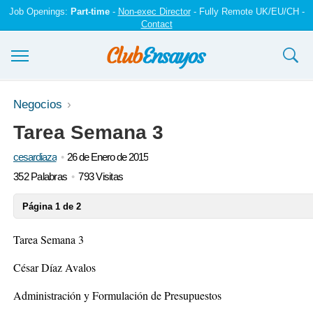
Job Openings:
Part-time
-
Non-exec Director
- Fully Remote UK/EU/CH -
Contact
Ensayos y trabajos
Negocios
Tarea Semana 3
Registrarse
cesardiaza
26 de Enero de 2015
Iniciar sesión
352 Palabras
793 Visitas
Contáctenos
Página 1 de 2
Tarea Semana 3
César Díaz Avalos
Administración y Formulación de Presupuestos