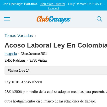
Job Openings:
Part-time
-
Non-exec Director
- Fully Remote UK/EU/CH -
Contact
Ensayos y trabajos
Temas Variados
Acoso Laboral Ley En Colombi
Registrarse
magnolia
23 de Junio de 2011
Iniciar sesión
3.456 Palabras
3.786 Visitas
Contáctenos
Página 1 de 14
Ley 1010. Acoso laboral
23/01/2006 por medio de la cual se adoptan medidas para prevenir, c
otros hostigamientos en el marco de las relaciones de trabajo.