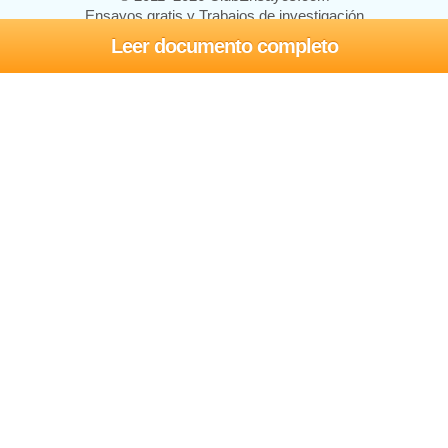
Ensayos gratis y Trabajos de investigación
Leer documento completo
Ensayos y trabajos
Registrarse
Iniciar sesión
Ayuda
Contáctenos
Mapa del sitio
Política de privacidad
Términos de servicio