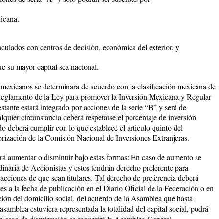
xicana.
culados con centros de decisión, económica del exterior, y
e su mayor capital sea nacional.
r mexicanos se determinara de acuerdo con la clasificación mexicana de
 Reglamento de la Ley para promover la Inversión Mexicana y Regular
estante estará integrado por acciones de la serie “B” y será de
alquier circunstancia deberá respetarse el porcentaje de inversión
ado deberá cumplir con lo que establece el articulo quinto del
torización de la Comisión Nacional de Inversiones Extranjeras.
rá aumentar o disminuir bajo estas formas: En caso de aumento se
inaria de Accionistas y estos tendrán derecho preferente para
acciones de que sean titulares. Tal derecho de preferencia deberá
tes a la fecha de publicación en el Diario Oficial de la Federación o en
ción del domicilio social, del acuerdo de la Asamblea que hasta
asamblea estuviera representada la totalidad del capital social, podrá
 caso de disminución se requerirá la Asamblea General