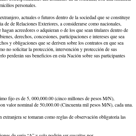
micilios personales.
tranjero, actuales o futuros dentro de la sociedad que se constituye
ria de de Relaciones Exteriores, a considerarse como nacionales,
se hagan acreedores o adquieran o de los que sean titulares dentro de
bienes, derechos, concesiones, participaciones e intereses que sea
rechos y obligaciones que se deriven sobre los contratos en que sea
o no solicitar la protección, intervención y protección de sus
rlo perderán sus beneficios en esta Nación sobre sus participantes
imo fijo es de 5, 000,000.00 (cinco millones de pesos M/N),
 valor nominal de 50,000.00 (Cincuenta mil pesos M/N), cada una.
extranjera se tomaran como reglas de observación obligatoria las
cciones de seria “A” y solo podrán ser suscritas por