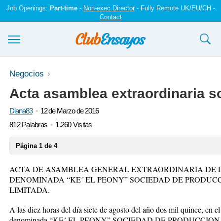
Job Openings:
Part-time
-
Non-exec Director
- Fully Remote UK/EU/CH -
Contact
Ensayos y trabajos
Negocios
Acta asamblea extraordinaria 
Registrarse
Diana83
12 de Marzo de 2016
Iniciar sesión
812 Palabras
1.260 Visitas
Contáctenos
Página 1 de 4
ACTA DE ASAMBLEA GENERAL EXTRAORDINARIA DE 
DENOMINADA “KE´ EL PEONY” SOCIEDAD DE PRODUC
LIMITADA.
A las diez horas del día siete de agosto del año dos mil quince, en e
denominada “KE´ EL PEONY” SOCIEDAD DE PRODUCCIO