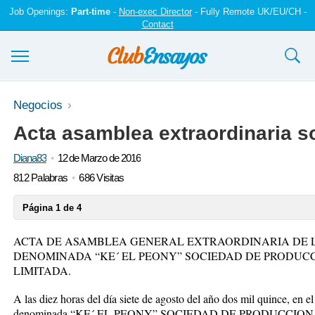
Job Openings:
Part-time
-
Non-exec Director
- Fully Remote UK/EU/CH -
Contact
Ensayos y trabajos
Negocios
Acta asamblea extraordinaria 
Registrarse
Diana83
12 de Marzo de 2016
Iniciar sesión
812 Palabras
686 Visitas
Contáctenos
Página 1 de 4
ACTA DE ASAMBLEA GENERAL EXTRAORDINARIA DE 
DENOMINADA “KE´ EL PEONY” SOCIEDAD DE PRODUC
LIMITADA.
A las diez horas del día siete de agosto del año dos mil quince, en e
denominada “KE´ EL PEONY” SOCIEDAD DE PRODUCCIO