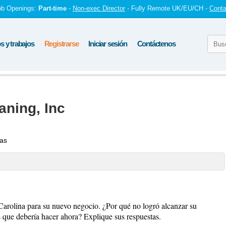
ob Openings:
Part-time
-
Non-exec Director
- Fully Remote UK/EU/CH -
Conta
 y trabajos
Registrarse
Iniciar sesión
Contáctenos
aning, Inc
tas
Carolina para su nuevo negocio. ¿Por qué no logró alcanzar su
 que debería hacer ahora? Explique sus respuestas.