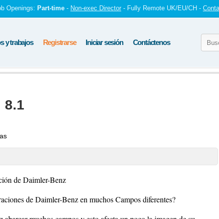
ob Openings:
Part-time
-
Non-exec Director
- Fully Remote UK/EU/CH -
Conta
 y trabajos
Registrarse
Iniciar sesión
Contáctenos
 8.1
tas
ación de Daimler-Benz
peraciones de Daimler-Benz en muchos Campos diferentes?
z abarcar muchos campos y esto afecta un poco la imagen de su