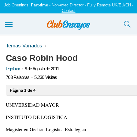
Job Openings:
Part-time
-
Non-exec Director
- Fully Remote UK/EU/CH -
Contact
Ensayos y trabajos
Temas Variados
Caso Robin Hood
Registrarse
legolaxx
9 de Agosto de 2011
Iniciar sesión
763 Palabras
5.230 Visitas
Contáctenos
Página 1 de 4
UNIVERSIDAD MAYOR
INSTITUTO DE LOGISTICA
Magíster en Gestión Logística Estratégica