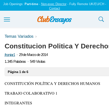
Job Openings:
Part-time
-
Non-exec Director
- Fully Remote UK/EU/CH -
Contact
Ensayos y trabajos
Temas Variados
Constitucion Politica Y Derec
Registrarse
jhonjar1
29 de Marzo de 2014
Iniciar sesión
1.345 Palabras
549 Visitas
Contáctenos
Página 1 de 6
CONSTITUCIÓN POLÍTICA Y DERECHOS HUMANOS
TRABAJO COLABORATIVO 1
INTEGRANTES