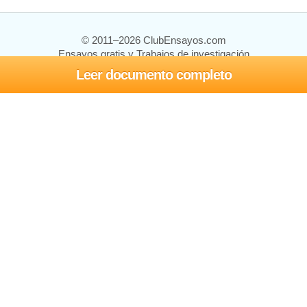
© 2011–2026 ClubEnsayos.com
Ensayos gratis y Trabajos de investigación
Leer documento completo
Ensayos y trabajos
Registrarse
Iniciar sesión
Ayuda
Contáctenos
Mapa del sitio
Política de privacidad
Términos de servicio