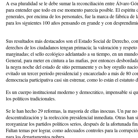
A esa pluralidad se le debe sumar la reconciliación entre Álvaro Gó
para entender que todo en ese momento parecía posible. El espíritu d
generales, por encima de los personales, fue la marca de fábrica de
para los siguientes 100 años pensando en grande y con desprendimi
Sus resultados más destacados son el Estado Social de Derecho, con 
derechos de los ciudadanos tengan primacía; la valoración y respeto 
marginadas; el sello ecológico adelantado a su tiempo, en un mundo q
General, para meter en cintura a las mafias, por entonces desbordada
la negra noche del estado de sitio permanente y es hoy orgullo nacio
evitado un tercer período presidencial y encarcelado a más de 80 con
democracia participativa casi sin estrenar, como lo están el estatuto d
Es un cuerpo institucional moderno y democrático, impensable si qu
los políticos tradicionales.
Se le han hecho 29 reformas, la mayoría de ellas inocuas. Un par no 
descentralización y la reelección presidencial inmediata. Otras han 
reorganizar los partidos políticos serios, después de la afortunada fi
Faltan temas por lograr, como adecuados controles para la corrupci
para los departamentos pobres.