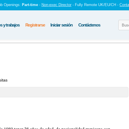
ob Openings:
Part-time
-
Non-exec Director
- Fully Remote UK/EU/CH -
Conta
 y trabajos
Registrarse
Iniciar sesión
Contáctenos
sitas
 de 1980 tener 28 años de edad, de nacionalidad mexicana con