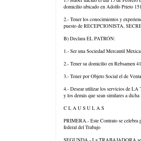
domicilio ubicado en Adolfo Prieto 151 
2.- Tener los conocimientos y experien
puesto de RECEPCIONISTA, SEC
B) Declara EL PATRÓN:
1.- Ser una Sociedad Mercantil Mexicana
2.- Tener su domicilio en Rebsamen 4
3.- Tener por Objeto Social el de Venta
4.- Desear utilizar los servicios 
y los demás que sean similares a dicha 
C L A U S U L A S
PRIMERA.- Este Contrato se celebra por
federal del Trabajo
SEGUNDA.- La TRABAJADORA se oblig