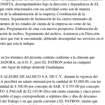
IONISTA, desempeñándolos bajo la dirección y dependencia de EL
ue estén relacionados con esa actividad como son de manera
ión de la administración de la empresa; Coordinación de la
obranza, Seguimiento de facturación de los cierres mensuales de
mientos de los estados de cuenta de la empresa así como de las
entes, Programación de citas con nuevos prospectos, Elaboración de
ación de recibos, Seguimiento del archivo, Asistencia a la Dirección
 otros que éste le encomiende, debiendo desempeñar sus servicios en el
otro que esta le indique.
n los términos del presente contrato conforme a la cláusula que
JADORA, en el D. F., pero EL PATRON podrá en cualquier
o lugar de trabajo dentrode Guadalajara.
AS ALEGRE DE JALISCO S.A. DE C.V., durante la vigencia del
rcibirá un salario mensual por la cantidad de $3,000.00, con las
antidad de $ 300.00 por concepto de SAR. Y $ 555.00 por concepto
NETO A PAGAR de $2,145.00 (Dos mil ciento cuarenta y cinco pesos
ndido el pago correspondiente a séptimos días y días de descanso
eral del Trabajo o en que pueda convenir a EL PATRON, mismo que