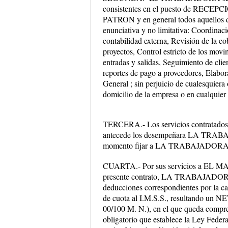
consistentes en el puesto de RECEPC
PATRON y en general todos aquellos q
enunciativa y no limitativa: Coordinac
contabilidad externa, Revisión de la c
proyectos, Control estricto de los movi
entradas y salidas, Seguimiento de cli
reportes de pago a proveedores, Elabor
General ; sin perjuicio de cualesquiera
domicilio de la empresa o en cualquier 
TERCERA.- Los servicios contratados e
antecede los desempeñara LA TRABA
momento fijar a LA TRABAJADORA otr
CUARTA.- Por sus servicios a EL M
presente contrato, LA TRABAJADORA pe
deducciones correspondientes por la c
de cuota al I.M.S.S., resultando un 
00/100 M. N.), en el que queda compre
obligatorio que establece la Ley Fed